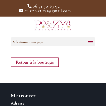
06 71 30 63 92
cuir.po.et.zya@gmail.com
Sélectionner une page
Votre panier est actuellement vide.
Retour à la boutique
Me trouver
Adresse