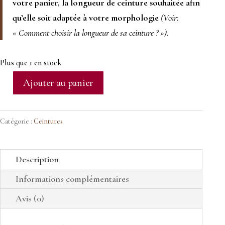
votre panier, la longueur de ceinture souhaitée afin
qu’elle soit adaptée à votre morphologie
(Voir:
« Comment choisir la longueur de sa ceinture ? »).
Plus que 1 en stock
Ajouter au panier
quantité
de
Ceinture
Catégorie :
Ceintures
marron
en
Description
cuir
Informations complémentaires
tannage
végétal
Avis (0)
-