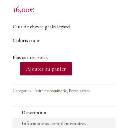
16,00
€
Cuir de chèvre grain lézard.
Coloris : noir.
Plus que 1 en stock
Ajouter au panier
quantité
de
Porte-
Catégories :
Petite maroquinerie
,
Porte-cartes
cartes
en
Description
cuir
Informations complémentaires
noir