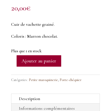
20,00
€
Cuir de vachette grainé.
Coloris : Marron chocolat.
Plus que 1 en stock
Ajouter au panier
quantité
de
Porte-
Catégories :
Petite maroquinerie
,
Porte-chéquier
chéquier
en
Description
cuir
Informations complémentaires
marron