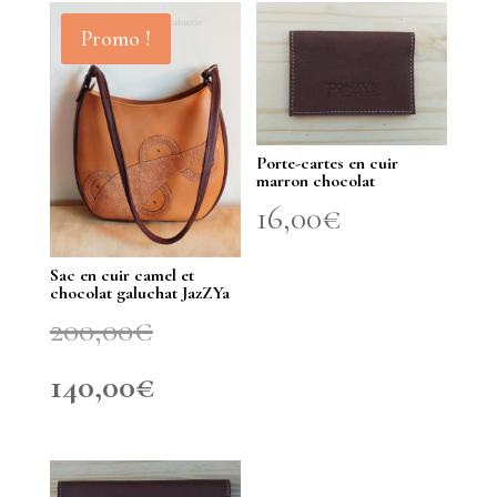
Promo !
Porte-cartes en cuir
marron chocolat
16,00
€
Sac en cuir camel et
chocolat galuchat JazZYa
Le
200,00
€
prix
Le
140,00
€
initial
prix
était :
actuel
200,00€.
est :